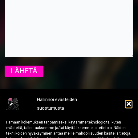
Hallinnoi evästeiden
suostumusta
[
Tietosuoja ja rekisteriseloste
]
[
Y-Tunnus: 3108310-1
]
Parhaan kokemuksen tarjoamiseksi käytämme teknologioita, kuten
[
Brändiopas
]
evästeitä, tallentaaksemme ja/tai käyttääksemme laitetietoja. Näiden
tekniikoiden hyväksyminen antaa meille mahdollisuuden käsitellä tietoja,