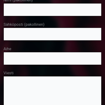
Sähköposti (pakollinen)
Aihe
Viesti