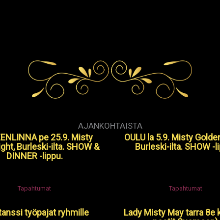
AJANKOHTAISTA
NLINNA pe 25.9. Misty
OULU la 5.9. Misty Golde
ight, Burleski-ilta. SHOW &
Burleski-ilta. SHOW -l
DINNER -lippu.
Tapahtumat
Tapahtumat
tanssi työpajat ryhmille
Lady Misty May tarra 8e k