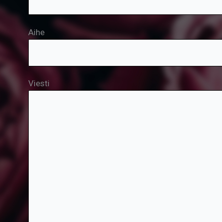
Aihe
Viesti