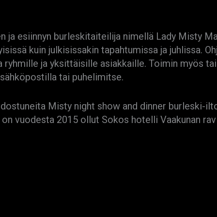
ja esiinnyn burleskitaiteilija nimellä Lady Misty May
yisissä kuin julkisissakin tapahtumissa ja juhlissa. Oh
ta ryhmille ja yksittäisille asiakkaille. Toimin myös t
sähköpostilla tai puhelimitse.
tuneita Misty night show and dinner burleski-iltoja,
a on vuodesta 2015 ollut Sokos hotelli Vaakunan rav