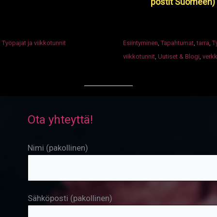
postit Suomeen)
Työpajat ja viikkotunnit
Esiintyminen
,
Tapahtumat
,
tarra
,
T
viikkotunnit
,
Uutiset & Blogi
,
verk
Ota yhteyttä!
Nimi (pakollinen)
Sähköposti (pakollinen)