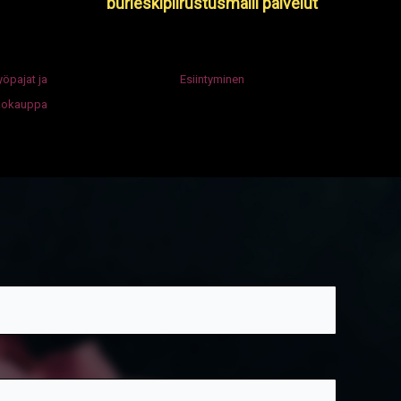
burleskipiirustusmalli palvelut
yöpajat ja
Esiintyminen
kokauppa