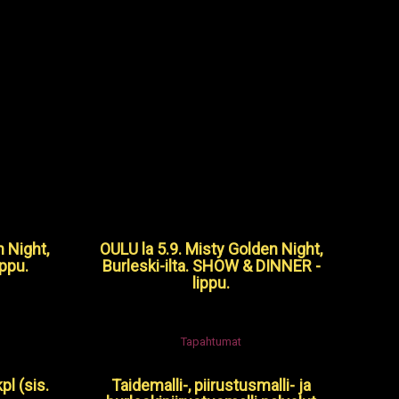
n Night,
OULU la 5.9. Misty Golden Night,
ippu.
Burleski-ilta. SHOW & DINNER -
lippu.
Tapahtumat
pl (sis.
Taidemalli-, piirustusmalli- ja