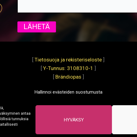
[
Tietosuoja ja rekisteriseloste
]
[
Y-Tunnus: 3108310-1
]
[
Brändiopas
]
Hallinnoi evästeiden suostumusta
tä,
hyväksyminen antaa
löllisiä tunnuksia
HYVÄKSY
itallisesti
Copyright © 2026 Misty Events Oy