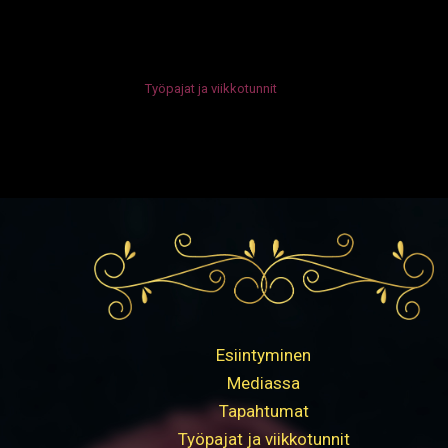
Työpajat ja viikkotunnit
Esiintyminen
Mediassa
Tapahtumat
Työpajat ja viikkotunnit