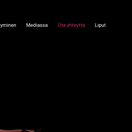
tyminen
Mediassa
Ota yhteyttä
Liput