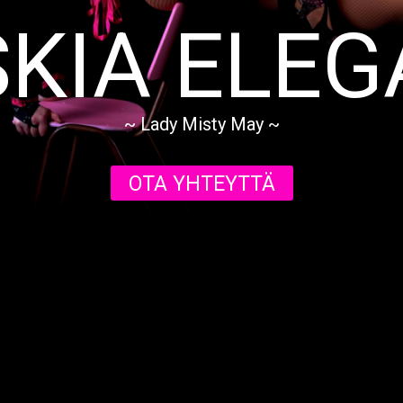
KIA ELEG
~ Lady Misty May ~
OTA YHTEYTTÄ