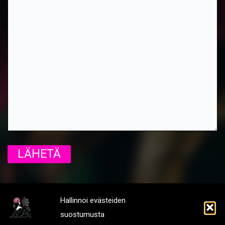
Hallinnoi evästeiden
suostumusta
[
Tietosuoja ja rekisteriseloste
]