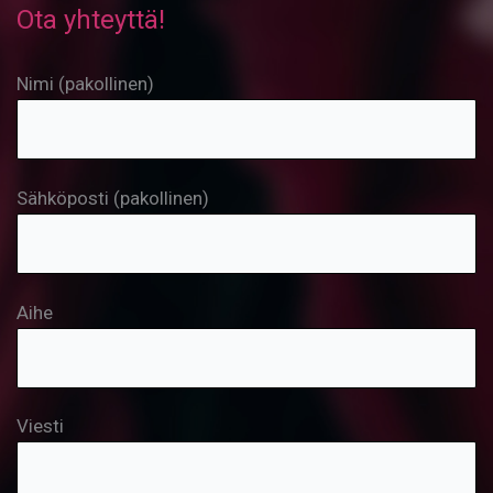
Ota yhteyttä!
Nimi (pakollinen)
Sähköposti (pakollinen)
Aihe
Viesti