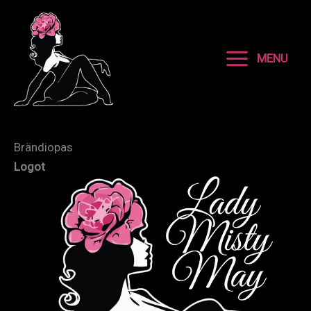
Siirry
sisältöön
MENU
Brändiopas
Logot