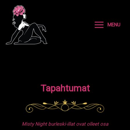
Siirry
sisältöön
MENU
Tapahtumat
Misty Night burleski-illat ovat olleet osa