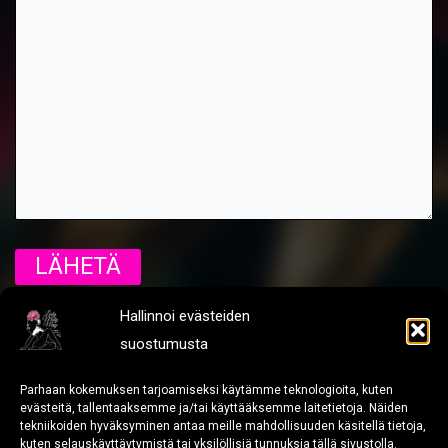
Hallinnoi evästeiden
suostumusta
Parhaan kokemuksen tarjoamiseksi käytämme teknologioita, kuten
[
Tietosuoja ja rekisteriseloste
]
evästeitä, tallentaaksemme ja/tai käyttääksemme laitetietoja. Näiden
[
Y-Tunnus: 3108310-1
]
tekniikoiden hyväksyminen antaa meille mahdollisuuden käsitellä tietoja,
kuten selauskäyttäytymistä tai yksilöllisiä tunnuksia tällä sivustolla.