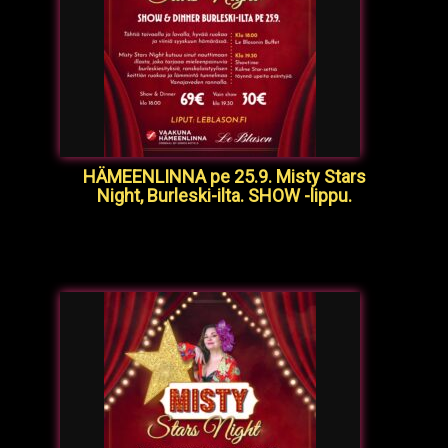
HÄMEENLINNA pe 25.9. Misty Stars
Night, Burleski-ilta. SHOW -lippu.