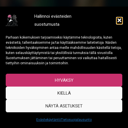
Hallinnoi evästeiden
suostumusta
[
Tietosuoja ja rekisteriseloste
]
[
Y-Tunnus: 3108310-1
]
Parhaan kokemuksen tarjoamiseksi käytämme teknologioita, kuten
[
Brändiopas
]
evästeitä, tallentaaksemme ja/tai käyttääksemme laitetietoja. Näiden
tekniikoiden hyväksyminen antaa meille mahdollisuuden käsitellä tietoja,
kuten selauskäyttäytymistä tai yksilöllisiä tunnuksia tällä sivustolla.
Suostumuksen jättäminen tai peruuttaminen voi vaikuttaa haitallisesti
tiettyihin ominaisuuksiin ja toimintoihin.
HYVÄKSY
KIELLÄ
Copyright © 2026 Misty Events Oy
NÄYTÄ ASETUKSET
Evästekäytäntö
Tietosuojalausunto