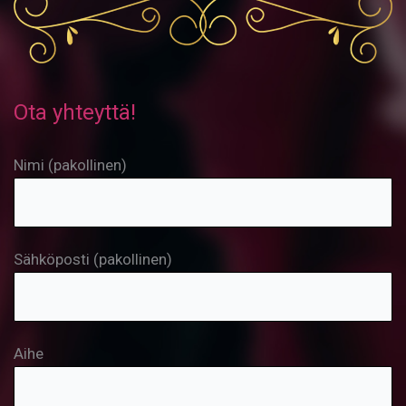
Ota yhteyttä!
Nimi (pakollinen)
Sähköposti (pakollinen)
Aihe